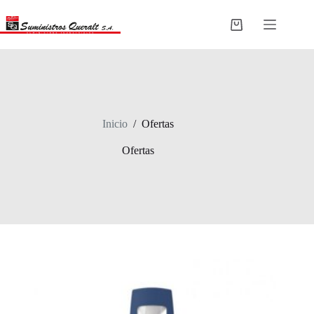
Saltar
al
Carro
contenido
de
compra
Inicio
/
Ofertas
Ofertas